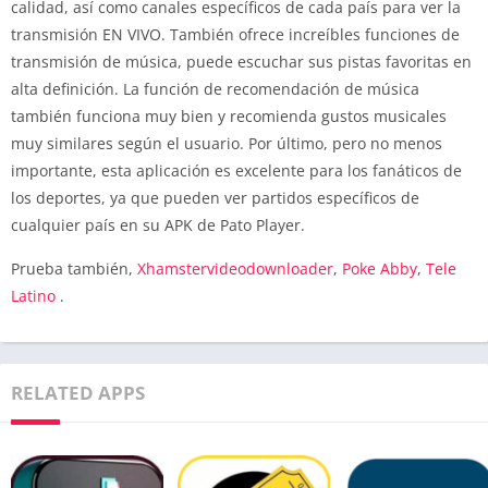
calidad, así como canales específicos de cada país para ver la
transmisión EN VIVO. También ofrece increíbles funciones de
transmisión de música, puede escuchar sus pistas favoritas en
alta definición. La función de recomendación de música
también funciona muy bien y recomienda gustos musicales
muy similares según el usuario. Por último, pero no menos
importante, esta aplicación es excelente para los fanáticos de
los deportes, ya que pueden ver partidos específicos de
cualquier país en su APK de Pato Player.
Prueba también,
Xhamstervideodownloader
,
Poke Abby
,
Tele
Latino
.
RELATED APPS