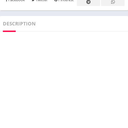
DESCRIPTION