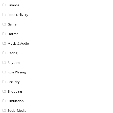
Finance
Food Delivery
Game
Horror
Music & Audio
Racing
Rhythm
Role Playing
Security
Shopping
Simulation
Social Media