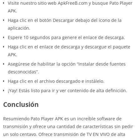
Visite nuestro sitio web ApkFreeB.com y busque Pato Player
APK.
Haga clic en el botón Descargar debajo del ícono de la
aplicación.
Espere 10 segundos para genere el enlace de descarga.
Haga clic en el enlace de descarga y descargue el paquete
APK.
Asegúrese de habilitar la opción “Instalar desde fuentes
desconocidas”.
Haga clic en el archivo descargado e instálelo.
¡Yay! Estás listo para ir y ver contenido de alta definición.
Conclusión
Resumiendo Pato Player APK es un increíble software de
transmisión y ofrece una cantidad de características sin pedir
un solo centavo. Ofrece transmisión de TV EN VIVO de alta